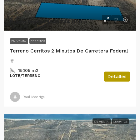
Nuevo Precio! $543,744 USD
EN VENTA
CERRITOS
Terreno Cerritos 2 Minutos De Carretera Federal
15,105
m2
LOTE/TERRENO
Detalles
Raul Madrigal
EN VENTA
CERRITOS