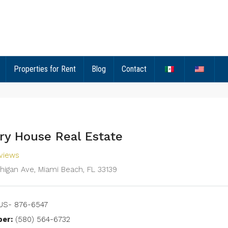
Properties for Rent
Blog
Contact
ry House Real Estate
eviews
chigan Ave, Miami Beach, FL 33139
US- 876-6547
er:
(580) 564-6732