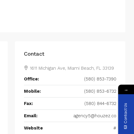
Contact
1611 Michigan Ave, Miami Beach, FL 33139
Office:
(580) 853-7390
→
Mobile:
(580) 853-6732
Fax:
(580) 844-6732
Contact Us
Email:
agency5@houzez.co
Website
#