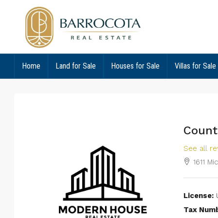
Home
Land for Sale
Houses for Sale
Villas for Sale
Count
See all r
1611 Mi
License:
Tax Numb