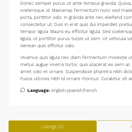
Donec semper purus ut ante tempus gravida. Quisque 
scelerisque id. Maecenas fermentum nunc sed maximus
porta, porttitor odio. In gravida ante nec eleifend co
consectetur ut. Duis in erat quis dui imperdiet pretiu
tempor ligula. Mauris eu efficitur ligula. Sed scel
ligula, ut porttitor purus turpis ut sem. Ut vehicula 
Aenean quis efficitur odio.
Vivamus quis ligula nec diam fermentum molestie ut 
metus augue viverra tortor, quis placerat ex sem ac 
amet odio et ornare. Suspendisse pharetra nibh di
Fusce ultrices nibh id ornare rhoncus. Curabitur sit 
Language:
english,spanish,french
Listings (0)