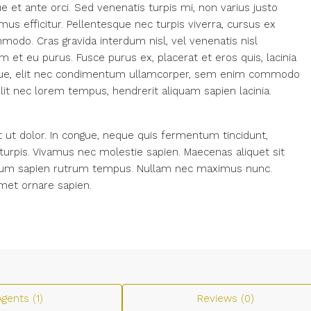
et ante orci. Sed venenatis turpis mi, non varius justo
 efficitur. Pellentesque nec turpis viverra, cursus ex
mmodo. Cras gravida interdum nisl, vel venenatis nisl
m et eu purus. Fusce purus ex, placerat et eros quis, lacinia
erisque, elit nec condimentum ullamcorper, sem enim commodo
velit nec lorem tempus, hendrerit aliquam sapien lacinia.
ut dolor. In congue, neque quis fermentum tincidunt,
turpis. Vivamus nec molestie sapien. Maecenas aliquet sit
ctum sapien rutrum tempus. Nullam nec maximus nunc.
amet ornare sapien.
Agents (1)
Reviews (0)