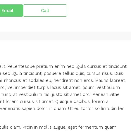
 Email
Call
lit. Pellentesque pretium enim nec ligula cursus et tincidunt
a sed ligula tincidunt, posuere tellus quis, cursus risus. Duis
mi, rhoncus et sodales eu, hendrerit non eros. Mauris laoreet,
orci, vel imperdiet turpis lacus sit amet ipsum. Vestibulum
nunc, at vestibulum nisl justo sit amet orci. Aenean vitae
erit lorem cursus sit amet. Quisque dapibus, lorem a
 venenatis sapien dolor in quam. Ut eu tortor sollicitudin leo
culis diam. Proin in mollis augue, eget fermentum quam.